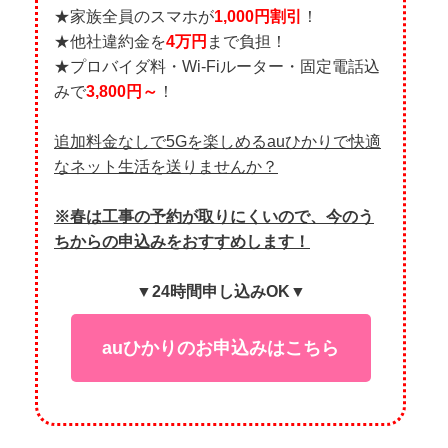
★家族全員のスマホが
1,000円割引
！
★他社違約金を
4万円
まで負担！
★プロバイダ料・Wi-Fiルーター・固定電話込
みで
3,800円～
！
追加料金なしで5Gを楽しめるauひかりで快適
なネット生活を送りませんか？
※春は工事の予約が取りにくいので、今のう
ちからの申込みをおすすめします！
▼24時間申し込みOK▼
auひかりのお申込みはこちら