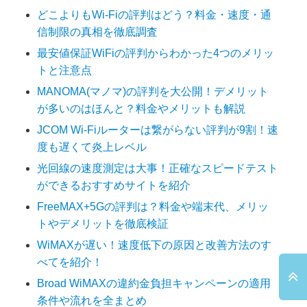
どこよりもWi-Fiの評判はどう？料金・速度・通
信制限の真相を徹底調査
最安値保証WiFiの評判からわかった4つのメリッ
トと注意点
MANOMA(マノマ)の評判を大公開！デメリット
が多いのはほんと？料金やメリットも解説
JCOM Wi-Fiルーターは繋がらない評判が9割！速
度も遅くて炎上レベル
光回線の速度測定は大事！正確なスピードテスト
ができるおすすめサイトを紹介
FreeMAX+5Gの評判は？料金や端末代、メリッ
トやデメリットを徹底検証
WiMAXが遅い！速度低下の原因と改善方法のす
べてを紹介！
Broad WiMAXの違約金負担キャンペーンの適用
条件や流れを全まとめ