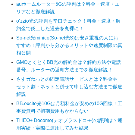
auホームルーター5Gの評判は？料金・速度・エ
リアなど徹底解説
o’zzio光の評判を辛口チェック！料金・速度・解
約金で炎上した過去を丸裸に！
So-net光minico(So-net光S)は安さ重視の人にお
すすめ！評判から分かるメリットや速度制限の真
相公開
GMOとくとくBB光の解約金は？解約方法や電話
番号、ルーターの返却方法までを徹底解説！
さすガねっとの固定電話サービスとは？料金や
セット割・ネットと併せて申し込む方法まで徹底
解説
BB.excite光10Gは月額料金が安めの10G回線！工
事費無料で初期費用もかからない
THEO+ Docomo(テオプラスドコモ)の評判は？運
用実績・実際に運用してみた結果