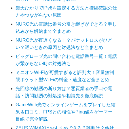
楽天ひかりでIPv6を設定する方法と接続確認の仕
方やつながらない原因
NURO光の電話は番号の引き継ぎができる？申し
込みから解約まで全まとめ
NURO光が夜遅くなる！？パケットロスがひど
い？遅いときの原因と対処法など全まとめ
ビッグローブ光の問い合わせ電話番号一覧！電話
が繋がらない時の対処法も
ミニオンWi-Fiが可愛すぎると評判大！容量無制
限ポケット型Wi-Fiの料金・速度など全まとめ
光回線の勧誘の断り方は？悪質業者の手口や電
話・訪問勧誘の対処法や相談先を徹底解説
GameWith光でオンラインゲームをプレイした結
果＆口コミ。FPSとの相性やPing値をゲーマー
目線で完全解説
ZEUS WiMAXはおすすめできる？評判は？他社