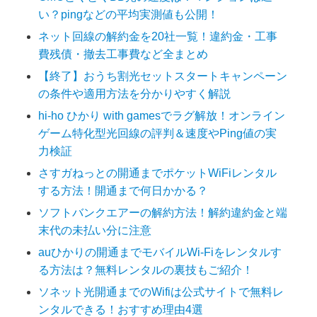
い？pingなどの平均実測値も公開！
ネット回線の解約金を20社一覧！違約金・工事
費残債・撤去工事費など全まとめ
【終了】おうち割光セットスタートキャンペーン
の条件や適用方法を分かりやすく解説
hi-ho ひかり with gamesでラグ解放！オンライン
ゲーム特化型光回線の評判＆速度やPing値の実
力検証
さすガねっとの開通までポケットWiFiレンタル
する方法！開通まで何日かかる？
ソフトバンクエアーの解約方法！解約違約金と端
末代の未払い分に注意
auひかりの開通までモバイルWi-Fiをレンタルす
る方法は？無料レンタルの裏技もご紹介！
ソネット光開通までのWifiは公式サイトで無料レ
ンタルできる！おすすめ理由4選