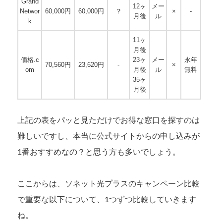
Grand
12ヶ
メー
Networ
60,000円
60,000円
？
×
-
月後
ル
k
11ヶ
月後
価格.c
23ヶ
メー
永年
70,560円
23,620円
-
×
om
月後
ル
無料
35ヶ
月後
上記の表をパッと見ただけでお得な窓口を探すのは
難しいですし、本当に公式サイトからの申し込みが
1番おすすめなの？と思う方も多いでしょう。
ここからは、ソネット光プラスのキャンペーン比較
で重要な以下について、1つずつ比較していきます
ね。