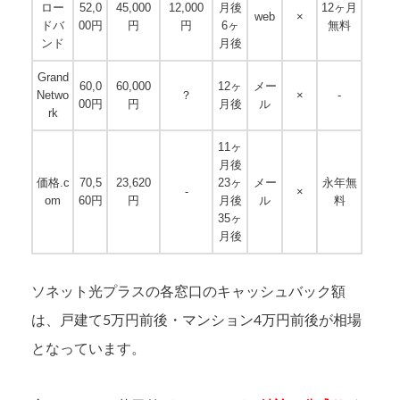
ロー
52,0
45,000
12,000
月後
12ヶ月
web
×
ドバ
00円
円
円
6ヶ
無料
ンド
月後
Grand
60,0
60,000
12ヶ
メー
Netwo
？
×
-
00円
円
月後
ル
rk
11ヶ
月後
価格.c
70,5
23,620
23ヶ
メー
永年無
-
×
om
60円
円
月後
ル
料
35ヶ
月後
ソネット光プラスの各窓口のキャッシュバック額
は、戸建て5万円前後・マンション4万円前後が相場
となっています。