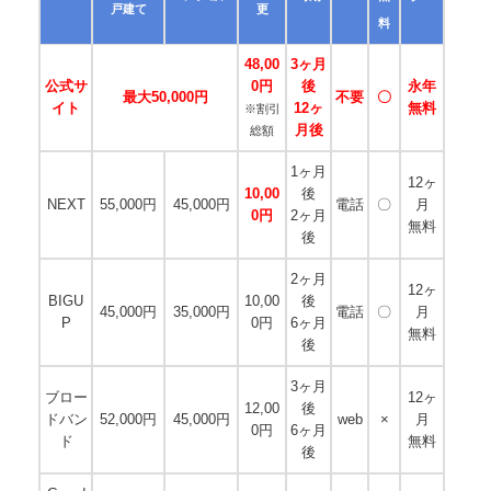
戸建て
更
料
48,00
3ヶ月
公式サ
0円
後
永年
最大50,000円
不要
〇
イト
12ヶ
無料
※割引
月後
総額
1ヶ月
12ヶ
10,00
後
NEXT
55,000円
45,000円
電話
〇
月
0円
2ヶ月
無料
後
2ヶ月
12ヶ
BIGU
10,00
後
45,000円
35,000円
電話
〇
月
P
0円
6ヶ月
無料
後
3ヶ月
ブロー
12ヶ
12,00
後
ドバン
52,000円
45,000円
web
×
月
0円
6ヶ月
ド
無料
後