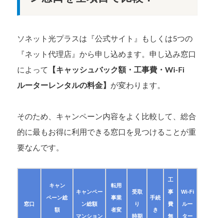
ソネット光プラスは『公式サイト』もしくは5つの
『ネット代理店』から申し込めます。申し込み窓口
によって
【キャッシュバック額・工事費・Wi-Fi
ルーターレンタルの料金】
が変わります。
そのため、キャンペーン内容をよく比較して、総合
的に最もお得に利用できる窓口を見つけることが重
要なんです。
工
キャン
転用
キャンペー
受取
事
Wi-Fi
ペーン総
事業
手続
窓口
ン総額
り
費
ルー
額
者変
き
マンション
時期
無
ター