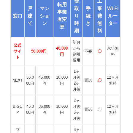
受
工
転用
戸
マン
取
手
事
Wi-Fi
事業
窓口
建
ショ
り
続
費
ルー
者変
て
ン
時
き
無
ター
更
期
料
初月
公式
40,000
から
永年無
サイ
50,000円
不要
〇
円
割引
料
ト
適用
1ヶ
55,0
45,000
10,000
月後
12ヶ月
NEXT
電話
〇
00円
円
円
2ヶ
無料
月後
2ヶ
BIGU
45,0
35,000
10,000
月後
12ヶ月
電話
〇
P
00円
円
円
6ヶ
無料
月後
ブ
3ヶ