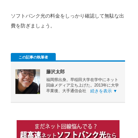
ソフトバンク光の料金をしっかり確認して無駄な出
費を防ぎましょう。
この記事の執筆者
藤沢太郎
福岡県出身。早稲田大学在学中にネット
回線メディア立ち上げた。2013年に大学
卒業後、大手通信会社に就職。ネット回
続きを表示 ▼
線・携帯の販売業務を経験後、販売企画
戦略マネージャーとして従事。2020年3
月に独立し、ネット回線メディアの拡大
中。記事を読んだ方が「一番最適な光回
線を選べること」や「快適にインター
ネットを使えるようになる」ことを目的
にサイトを運営しています。所有資格は
ネットワークスペシャリスト。
X(Twitter)