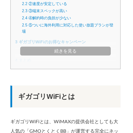
2.2
②速度が安定している
2.3
③端末スペックが高い
2.4
④解約時の負担が少ない
2.5
⑤ついに海外利用に対応した使い放題プランが登
場
3
ギガゴリWiFiのお得なキャンペーン
3.1
2年間の長期割引キャンペーン
続きを見る
4
まとめ
ギガゴリWiFiとは
ギガゴリWiFiとは、WiMAXの提供会社としても大
人気の「GMOとくとくBB」が運営する完全にネッ