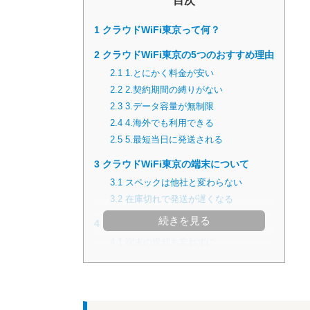
目次
1
クラウドWiFi東京って何？
2
クラウドWiFi東京の5つのおすすめ理由
2.1
1.とにかく料金が安い
2.2
2.契約期間の縛りがない
2.3
3.データ容量が無制限
2.4
4.海外でも利用できる
2.5
5.最短当日に発送される
3
クラウドWiFi東京の端末について
3.1
スペックは他社と変わらない
3.2
在庫切れで発送が遅くなる
続きを見る
4
クラウドWiFi東京の解約方法を確認
4.1
端末の返却も忘れずに