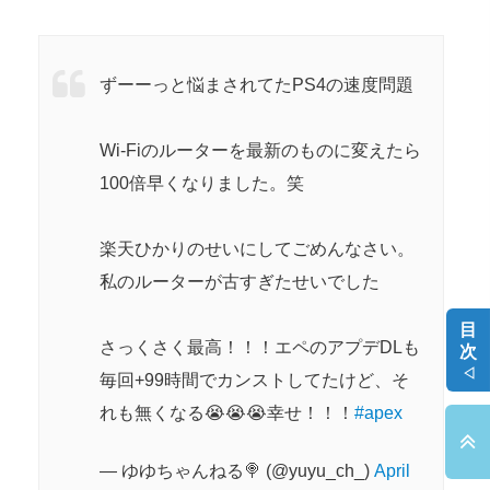
ずーーっと悩まされてたPS4の速度問題
Wi-Fiのルーターを最新のものに変えたら
100倍早くなりました。笑
楽天ひかりのせいにしてごめんなさい。
私のルーターが古すぎたせいでした
目
さっくさく最高！！！エペのアプデDLも
次
◁
毎回+99時間でカンストしてたけど、そ
れも無くなる😭😭😭幸せ！！！
#apex
— ゆゆちゃんねる🍭 (@yuyu_ch_)
April