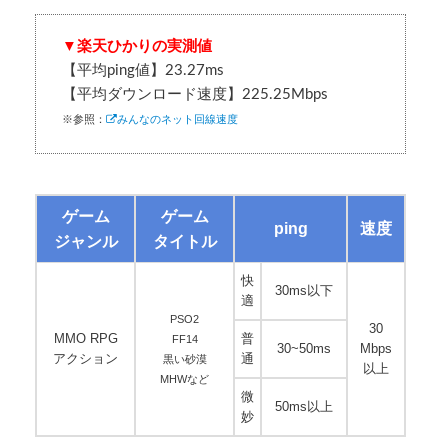
▼楽天ひかりの実測値
【平均ping値】23.27ms
※参照：
みんなのネット回線速度
ゲーム
ゲーム
ping
速度
ジャンル
タイトル
快
30ms以下
適
PSO2
30
MMO RPG
普
FF14
30~50ms
Mbps
アクション
通
黒い砂漠
以上
MHWなど
微
50ms以上
妙