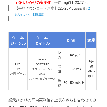
▼楽天ひかりの実測値
【平均ping値】23.27ms
【平均ダウンロード速度】225.25Mbps
※参照：
みんなのネット回線速度
ゲーム
ゲーム
ping
速度
ジャンル
タイトル
快
15ms以下
適
PUBG
50~
FPS
FORTNITE
普
70
TPS
15～30ms
スプラトゥーン2
通
Mbps
格闘ゲーム
Apex
以上
スマッシュブラザーズ
微
30～50ms以上
妙
楽天ひかりの平均実測値と上表を照らし合わせてみ