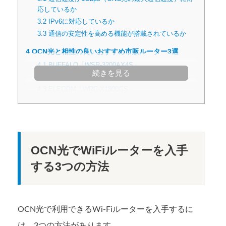
応しているか
3.2
IPv6に対応しているか
3.3
通信の安定性を高める機能が搭載されているか
4
OCN光と相性の良いおすすめ市販ルーター3選
4.1
BUFFALO「​​WSR-3200AX4S」
続きを見る
4.2
NEC「Aterm WX4200D5」
4.3
ELECOM「WRC-X1800GS」
OCN光でWiFiルーターを入手
する3つの方法
OCN光で利用できるWi-Fiルーターを入手するに
は、3つの方法があります。