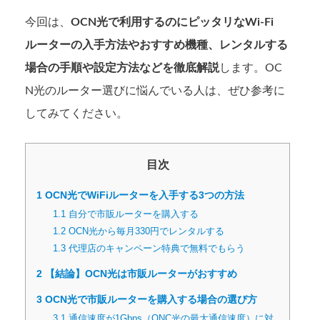
今回は、
OCN光で利用するのにピッタリなWi-Fi
ルーターの入手方法やおすすめ機種、レンタルする
場合の手順や設定方法などを徹底解説
します。OC
N光のルーター選びに悩んでいる人は、ぜひ参考に
してみてください。
目次
1
OCN光でWiFiルーターを入手する3つの方法
1.1
自分で市販ルーターを購入する
1.2
OCN光から毎月330円でレンタルする
1.3
代理店のキャンペーン特典で無料でもらう
2
【結論】OCN光は市販ルーターがおすすめ
3
OCN光で市販ルーターを購入する場合の選び方
3.1
通信速度が1Gbps（ONC光の最大通信速度）に対