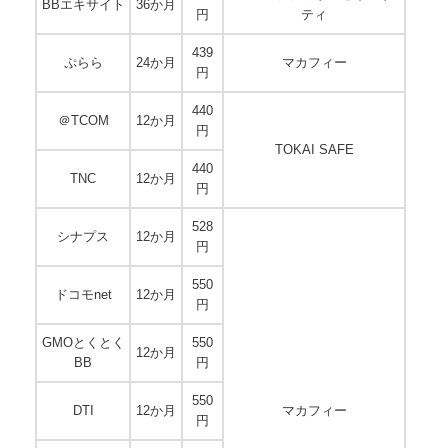
BBエキサイト
36か月
円
ティ
439
ぷらら
24か月
マカフィー
円
440
＠TCOM
12か月
円
TOKAI SAFE
440
TNC
12か月
円
528
シナプス
12か月
円
550
ドコモnet
12か月
円
GMOとくとく
550
12か月
BB
円
550
DTI
12か月
マカフィー
円