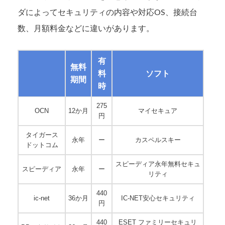
ダによってセキュリティの内容や対応OS、接続台
数、月額料金などに違いがあります。
有
無料
料
ソフト
期間
時
275
OCN
12か月
マイセキュア
円
タイガース
永年
ー
カスペルスキー
ドットコム
スピーディア永年無料セキュ
スピーディア
永年
ー
リティ
440
ic-net
36か月
IC-NET安心セキュリティ
円
440
ESET ファミリーセキュリ