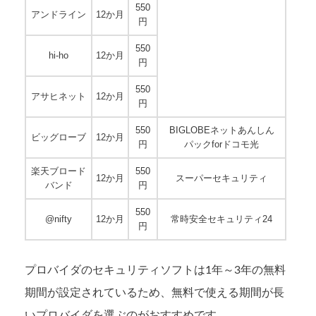
550
アンドライン
12か月
円
550
hi-ho
12か月
円
550
アサヒネット
12か月
円
550
BIGLOBEネットあんしん
ビッグローブ
12か月
円
パックforドコモ光
楽天ブロード
550
12か月
スーパーセキュリティ
バンド
円
550
@nifty
12か月
常時安全セキュリティ24
円
プロバイダのセキュリティソフトは1年～3年の無料
期間が設定されているため、無料で使える期間が長
いプロバイダを選ぶのがおすすめです。